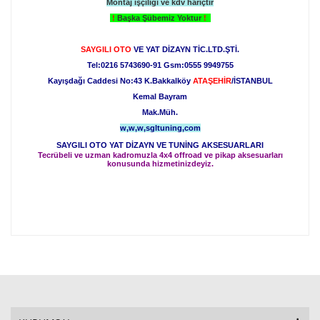
Montaj işçiliği ve kdv hariçtir
!
Başka Şübemiz Yoktur
!
SAYGILI OTO
VE YAT DİZAYN TİC.LTD.ŞTİ.
Tel:0216 5743690-91 Gsm:0555 9949755
Kayışdağı Caddesi No:43 K.Bakkalköy
ATAŞEHİR
/İSTANBUL
Kemal Bayram
Mak.Müh.
w,w,w,sgltuning,com
SAYGILI OTO YAT DİZAYN VE TUNİNG AKSESUARLARI
Tecrübeli ve uzman kadromuzla 4x4 offroad ve pikap aksesuarları
konusunda hizmetinizdeyiz.