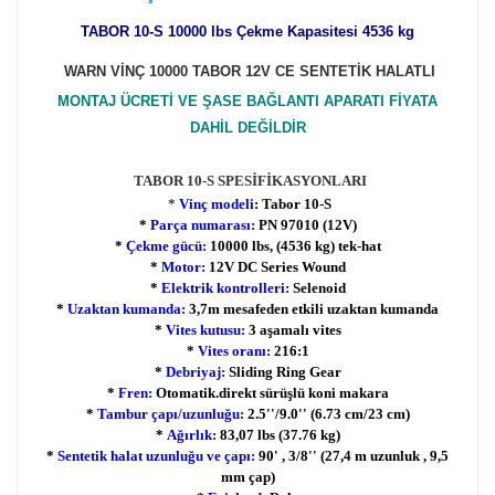
TABOR 10-S 10000 lbs Çekme Kapasitesi 4536 kg
WARN VİNÇ 10000 TABOR 12V CE SENTETİK HALATLI
MONTAJ ÜCRETİ VE ŞASE BAĞLANTI APARATI FİYATA
DAHİL DEĞİLDİR
TABOR 10-S SPESİFİKASYONLARI
*
Vinç modeli
: Tabor 10-S
*
Parça numarası:
PN 97010 (12V)
*
Çekme gücü:
10000 lbs, (4536 kg) tek-hat
*
Motor:
12V DC Series Wound
*
Elektrik kontrolleri:
Selenoid
*
Uzaktan kumanda:
3,7m mesafeden etkili uzaktan kumanda
*
Vites kutusu:
3 aşamalı vites
*
Vites oranı:
216:1
*
Debriyaj:
Sliding Ring Gear
*
Fren:
Otomatik.direkt sürüşlü koni makara
*
Tambur çapı/uzunluğu:
2.5''/9.0'' (6.73 cm/23 cm)
*
Ağırlık:
83,07 lbs (37.76 kg)
*
Sentetik halat uzunluğu ve çapı:
90' , 3/8'' (27,4 m uzunluk , 9,5
mm çap)