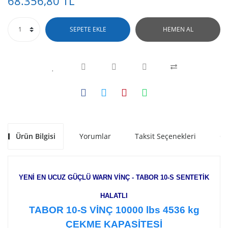
68.356,80 TL
SEPETE EKLE
HEMEN AL
Ürün Bilgisi
Yorumlar
Taksit Seçenekleri
Ön
YENİ EN UCUZ GÜÇLÜ WARN VİNÇ - TABOR 10-S SENTETİK
HALATLI
TABOR 10-S VİNÇ 10000 lbs 4536 kg
ÇEKME KAPASİTESİ