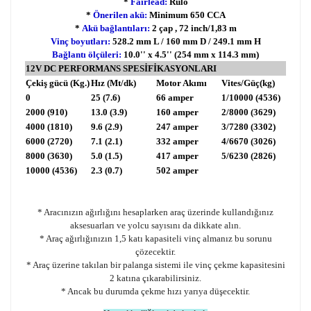
*
Fairlead:
Rulo
*
Önerilen akü:
Minimum 650 CCA
*
Akü bağlantıları:
2 çap , 72 inch/1,83 m
Vinç boyutları:
528.2 mm L / 160 mm D / 249.1 mm H
Bağlantı ölçüleri:
10.0'' x 4.5'' (254 mm x 114.3 mm)
12V DC PERFORMANS SPESİFİKASYONLARI
Çekiş gücü (Kg.)
Hız (Mt/dk)
Motor Akımı
Vites/Güç(kg)
0
25 (7.6)
66 amper
1/10000 (4536)
2000 (910)
13.0 (3.9)
160 amper
2/8000 (3629)
4000 (1810)
9.6 (2.9)
247 amper
3/7280 (3302)
6000 (2720)
7.1 (2.1)
332 amper
4/6670 (3026)
8000 (3630)
5.0 (1.5)
417 amper
5/6230 (2826)
10000 (4536)
2.3 (0.7)
502 amper
* Aracınızın ağırlığını hesaplarken araç üzerinde kullandığınız
aksesuarları ve yolcu sayısını da dikkate alın.
* Araç ağırlığınızın 1,5 katı kapasiteli vinç almanız bu sorunu
çözecektir.
* Araç üzerine takılan bir palanga sistemi ile vinç çekme kapasitesini
2 katına çıkarabilirsiniz.
* Ancak bu durumda çekme hızı yarıya düşecektir.