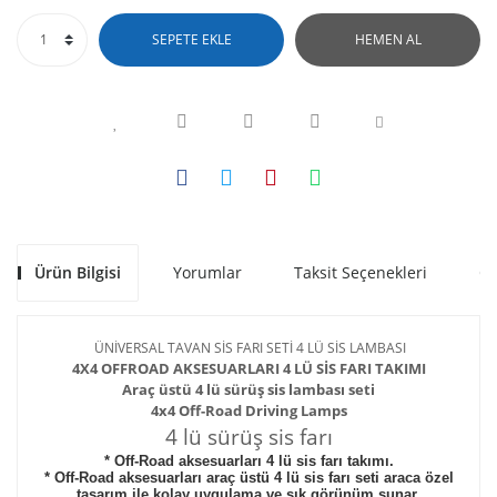
SEPETE EKLE
HEMEN AL
Ürün Bilgisi
Yorumlar
Taksit Seçenekleri
Ön
ÜNİVERSAL TAVAN SİS FARI SETİ 4 LÜ SİS LAMBASI
4X4 OFFROAD AKSESUARLARI 4 LÜ SİS FARI TAKIMI
Araç üstü 4 lü
sürüş sis lambası seti
4x4 Off-Road Driving Lamps
4 lü sürüş sis farı
* Off-Road aksesuarları 4 lü sis farı takımı.
* Off-Road aksesuarları araç üstü 4 lü sis farı seti araca özel
tasarım ile kolay uygulama ve şık görünüm sunar.