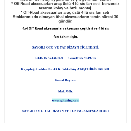
* Off-Road aksesuarları araç üstü 4 lü sis farı seti
benzersiz
tasarım,kolay ve hızlı montaj.
* Off-Road aksesuarları araç üstü 4 lü sis farı seti
Stoklarımızda olmayan ithal aksesuarların temin süresi 30
gündür.
4x4 Off Road aksesuarları aksesuar çeşitleri ve 4 lü sis
farı takımı için,
SAYGILI OTO VE YAT DİZAYN TİC.LTD.ŞTİ.
Tel:0216 5743690-91 Gsm:0555 9949755
Kayışdağı Caddesi No:43 K.Bakkalköy ATAŞEHİR/İSTANBUL
Kemal Bayram
Mak.Müh.
www.sgltuning.com
SAYGILI OTO YAT DİZAYN VE TUNİNG AKSESUARLARI