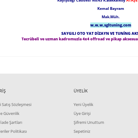
Kayışdağı Caddesi No:43 K.Bakkalköy
ATAŞE
Kemal Bayram
Mak.Müh.
w,w,w,sgltuning,com
SAYGILI OTO YAT DİZAYN VE TUNİNG AK
Tecrübeli ve uzman kadromuzla 4x4 offroad ve pikap aksesua
RİŞ
ÜYELİK
i Satış Sözleşmesi
Yeni Üyelik
 ve Güvenlik
Üye Girişi
 İade Şartları
Şifremi Unuttum
Veriler Politikası
Sepetiniz