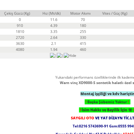
Çekiş Gücü (Kg)
Hız (Mt/dk)
Motor Akımı
Vites / Güç (Kg)
0
11.6
70
910
4.39
180
1810
3.35
255
2720
2.64
330
3630
2.1
415
4080
1.94
460
Yukarıdaki performans özelliklerinde ilk kademe
Warn vinç XD9000-S sentetik halatlı özel s
Montaj işçiliği ve kdv hariçti
!
Başka Şübemiz Yoktur
!
!
İsim Hakkı ve Bayilik İçin
☏
SAYGILI OTO
VE YAT DİZAYN TİC.LT
Tel:0216 5743690-91 Gsm:0555 99