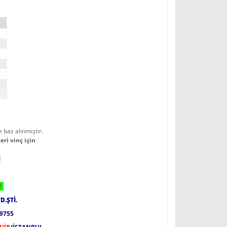
 baz alınmıştır.
eri vinç için
r
!
D.ŞTİ.
49755