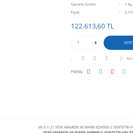
Garanti Süresi
1 Ay
Fiyat
2.17
122.613,60 TL
SEPE
Karş
Paylaş :
V6-S-1-21 YENİ AMAROK V6 WARN XD9000-S SENTETİK H
YENİ AMAROK V6 WARN XD9000-S SENTETİK HALAT