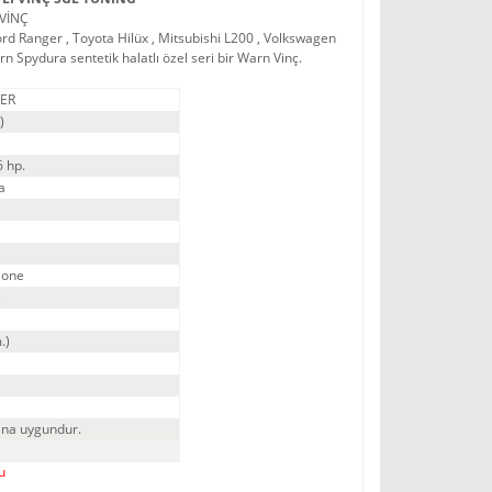
VİNÇ
d Ranger , Toyota Hilüx , Mitsubishi L200 , Volkswagen
 Spydura sentetik halatlı özel seri bir Warn Vinç.
LER
)
 hp.
a
Cone
)
.)
ına uygundur.
u