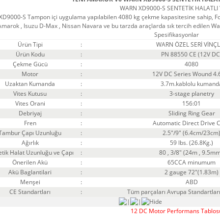
WARN XD9000-S SENTETİK HALATLI 
D9000-S Tampon içi uygulama yapılabilen 4080 kg çekme kapasitesine sahip, For
Amarok , Isuzu D-Max , Nissan Navara ve bu tarzda araçlarda sık tercih edilen Warn
Spesifikasyonlar
Ürün Tipi
:
WARN ÖZEL SERİ VİNÇ
Ürün Kodu
:
PN 88550 CE (12V DC
Çekme Gücü
:
4080
Motor
:
12V DC Series Wound 4.6
Uzaktan Kumanda
:
3.7m.kablolu kumand
Vites Kutusu
:
3-stage planetry
Vites Orani
:
156:01
Debriyaj
:
Sliding Ring Gear
Fren
:
Automatic Direct Drive 
Tambur Çapı Uzunluğu
:
2.5"/9" (6.4cm/23cm
Ağırlık
:
59 lbs. (26.8Kg.)
etik Halat Uzunluğu ve Çapı
:
80 , 3/8" (24m , 9.5mm
Önerilen Akü
:
65CCA minumum
Akü Baglantilari
:
2 gauge 72"(1.83m)
Menşei
:
ABD
CE Standartları
:
Tüm parçaları Avrupa Standartlar
12 DC Motor Performans Tablos