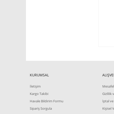
KURUMSAL
ALIŞVE
İletişim
Mesafel
Kargo Takibi
Gizlilik
Havale Bildirim Formu
İptal ve
Sipariş Sorgula
Kişisel 