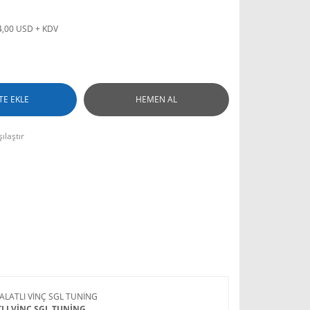
4,00 USD + KDV
TE EKLE
HEMEN AL
ılaştır
ALATLI VİNÇ SGL TUNİNG
LI VİNÇ SGL TUNİNG