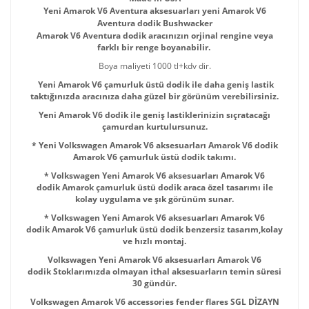
Yeni Amarok V6 Aventura aksesuarları yeni Amarok V6
Aventura dodik Bushwacker
Amarok V6 Aventura dodik aracınızın orjinal rengine veya
farklı bir renge boyanabilir.
Boya maliyeti 1000 tl+kdv dir.
Yeni Amarok V6 çamurluk üstü dodik ile daha geniş lastik
taktığınızda aracınıza daha güzel bir görünüm verebilirsiniz.
Yeni Amarok V6 dodik ile geniş lastiklerinizin sıçratacağı
çamurdan kurtulursunuz.
* Yeni Volkswagen Amarok V6 aksesuarları Amarok V6 dodik
Amarok V6 çamurluk üstü dodik takımı.
* Volkswagen Yeni Amarok V6 aksesuarları Amarok V6
dodik
Amarok çamurluk üstü dodik
araca özel tasarımı ile
kolay uygulama ve şık görünüm sunar.
* Volkswagen Yeni Amarok V6 aksesuarları Amarok V6
dodik
Amarok V6 çamurluk üstü dodik
benzersiz tasarım,kolay
ve hızlı montaj.
Volkswagen Yeni Amarok V6 aksesuarları Amarok V6
dodik
Stoklarımızda olmayan ithal aksesuarların temin süresi
30 gündür.
Volkswagen Amarok V6 accessories fender flares SGL DİZAYN