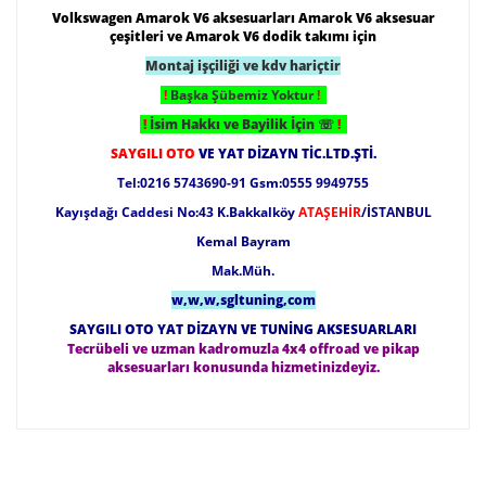
Volkswagen Amarok V6 aksesuarları Amarok V6 aksesuar
çeşitleri ve Amarok V6 dodik takımı için
Montaj işçiliği ve kdv hariçtir
!
Başka Şübemiz Yoktur
!
!
İsim Hakkı ve Bayilik İçin
☏
!
SAYGILI OTO
VE YAT DİZAYN TİC.LTD.ŞTİ.
Tel:0216 5743690-91 Gsm:0555 9949755
Kayışdağı Caddesi No:43 K.Bakkalköy
ATAŞEHİR
/İSTANBUL
Kemal Bayram
Mak.Müh.
w,w,w,sgltuning,com
SAYGILI OTO YAT DİZAYN VE TUNİNG AKSESUARLARI
Tecrübeli ve uzman kadromuzla 4x4 offroad ve pikap
aksesuarları konusunda hizmetinizdeyiz.