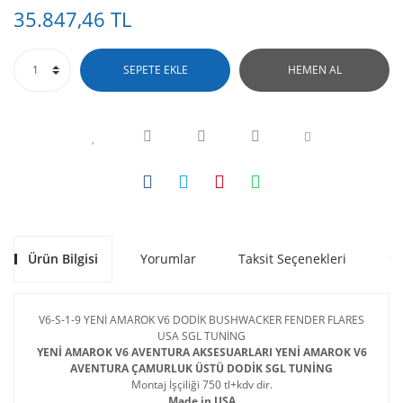
35.847,46 TL
SEPETE EKLE
HEMEN AL
Ürün Bilgisi
Yorumlar
Taksit Seçenekleri
Ön
V6-S-1-9 YENİ AMAROK V6 DODİK BUSHWACKER FENDER FLARES
USA SGL TUNİNG
YENİ AMAROK V6 AVENTURA AKSESUARLARI YENİ AMAROK V6
AVENTURA ÇAMURLUK ÜSTÜ DODİK SGL TUNİNG
Montaj İşçiliği 750 tl+kdv dir.
Made in USA