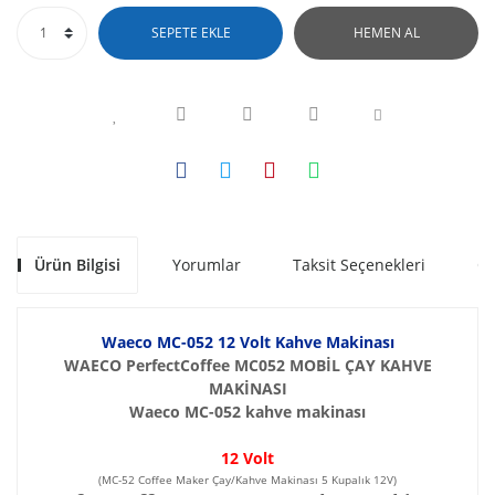
SEPETE EKLE
HEMEN AL
Ürün Bilgisi
Yorumlar
Taksit Seçenekleri
Ön
Waeco MC-052 12 Volt Kahve Makinası
WAECO PerfectCoffee MC052 MOBİL ÇAY KAHVE
MAKİNASI
Waeco MC-052 kahve makinası
12 Volt
(MC-52 Coffee Maker Çay/Kahve Makinası 5 Kupalık 12V)