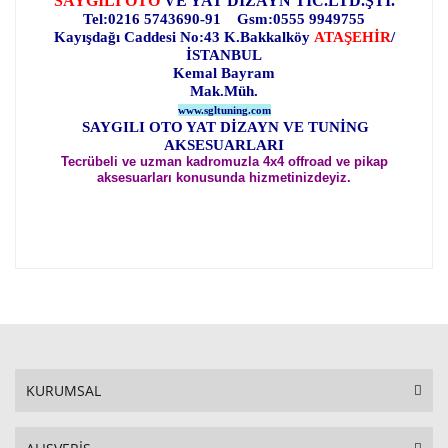
SAYGILI OTO
VE YAT DİZAYN TİC.LTD.ŞTİ.
Tel:0216 5743690-91 Gsm:0555 9949755
Kayışdağı Caddesi No:43 K.Bakkalköy
ATAŞEHİR
/
İSTANBUL
Kemal Bayram
Mak.Müh.
www.sgltuning.com
SAYGILI OTO YAT DİZAYN VE TUNİNG
AKSESUARLARI
Tecrübeli ve uzman kadromuzla 4x4 offroad ve pikap
aksesuarları konusunda hizmetinizdeyiz.
KURUMSAL