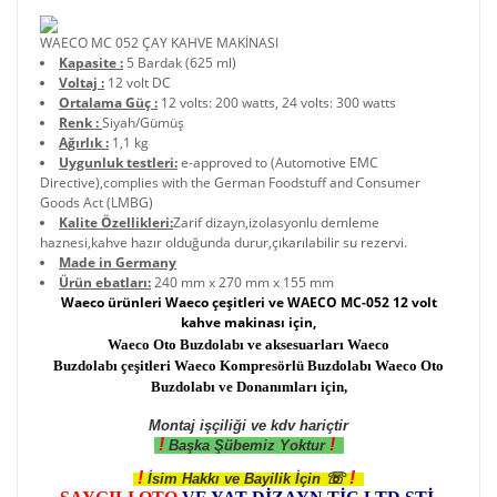
WAECO MC 052 ÇAY KAHVE MAKİNASI
Kapasite :
5 Bardak (625 ml)
Voltaj :
12 volt DC
Ortalama Güç :
12 volts: 200 watts, 24 volts: 300 watts
Renk :
Siyah/Gümüş
Ağırlık :
1,1 kg
Uygunluk testleri:
e-approved to (Automotive EMC
Directive),complies with the German Foodstuff and Consumer
Goods Act (LMBG)
Kalite Özellikleri:
Zarif dizayn,izolasyonlu demleme
haznesi,kahve hazır olduğunda durur,çıkarılabilir su rezervi.
Made in Germany
Ürün ebatları:
240 mm x 270 mm x 155 mm
Waeco ürünleri Waeco çeşitleri ve WAECO MC-052 12 volt
kahve makinası için,
Waeco Oto Buzdolabı ve aksesuarları Waeco
Buzdolabı çeşitleri Waeco Kompresörlü Buzdolabı Waeco Oto
Buzdolabı ve Donanımları için,
Montaj işçiliği ve kdv hariçtir
!
!
Başka Şübemiz Yoktur
!
!
☏
İsim Hakkı ve Bayilik İçin