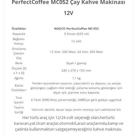
PerfectCoffee MC052 Çay Kahve Makinası
12V
Özellikler
WAECO PerfectCoffee MC 052
Kapasite
5 fincan (625 ml)
Bağlantı
12 volt
Voltajı
Ortalama
12 Volt: 200 Watt; 24 Volt: 300 Watt
Çekilen
Güç
Renk
Siyah / gümüş
Ölçüler [G
240 x 270 x 155 mm
x Y x D]
Ağırlık
1,1 kg
Yerden kazandıran tasarım, çıkarılabilir su deposu, su seviye
Kalite
göstergesi, sağlam röle tekniği, çalışma konumu göstergesi için
Özellikleri
diyot ışık, pişirme sonu kapama
Test
E-Testi (EMC/Araç yönetmeliği), LMBG'ye göre gıdaya uygunluk
İşareti
Teslim
Yalıtımlı demlik, duvar veya zemin montajı için sabitleme kiti
İçeriği
Her türlü araç için 12/24 volt seçeneği olan,hertürlü
karavan,yat,ticari araçlar,otomobil,arazi araçlarında,kamp ve
çadırda kullanmaktan vazgeçemeyeceğiniz kahve makinası.