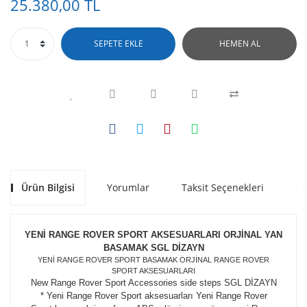
25.380,00 TL
SEPETE EKLE
HEMEN AL
Ürün Bilgisi
Yorumlar
Taksit Seçenekleri
Ön
YENİ RANGE ROVER SPORT AKSESUARLARI ORJİNAL YAN
BASAMAK SGL DİZAYN
YENİ RANGE ROVER SPORT BASAMAK ORJİNAL RANGE ROVER
SPORT AKSESUARLARI
New Range Rover Sport Accessories side steps SGL DİZAYN
* Yeni Range Rover Sport aksesuarları Yeni Range Rover