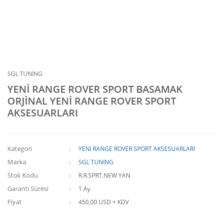
SGL TUNİNG
YENİ RANGE ROVER SPORT BASAMAK
ORJİNAL YENİ RANGE ROVER SPORT
AKSESUARLARI
Kategori
YENİ RANGE ROVER SPORT AKSESUARLARI
Marka
SGL TUNİNG
Stok Kodu
R.R.SPRT.NEW YAN
Garanti Süresi
1 Ay
Fiyat
450,00 USD + KDV