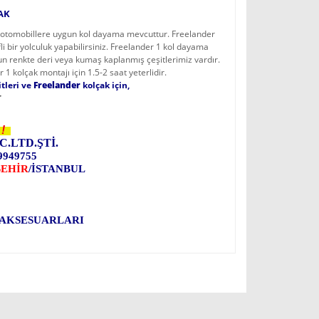
AK
 otomobillere uygun kol dayama mevcuttur. Freelander
li bir yolculuk yapabilirsiniz. Freelander 1 kol dayama
n renkte deri veya kumaş kaplanmış çeşitlerimiz vardır.
kolçak montajı için 1.5-2 saat yeterlidir.
tleri ve
Freelander
kolçak için,
r
!
C.LTD.ŞTİ.
9949755
ŞEHİR
/İSTANBUL
 AKSESUARLARI