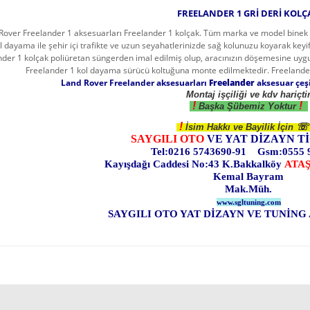
FREELANDER 1 GRİ DERİ KOLÇ
Rover Freelander 1 aksesuarları Freelander 1 kolçak. Tüm marka ve model binek
l dayama ile şehir içi trafikte ve uzun seyahatlerinizde sağ kolunuzu koyarak keyif
nder 1 kolçak poliüretan süngerden imal edilmiş olup, aracınızın döşemesine uygu
Freelander 1 kol dayama sürücü koltuğuna monte edilmektedir. Freelander 1 
Land Rover Freelander aksesuarları
Freelander
aksesuar çeşi
Montaj işçiliği ve kdv hariçti
!
!
Başka Şübemiz Yoktur
!
☏
İsim Hakkı ve Bayilik İçin
SAYGILI OTO
VE YAT DİZAYN Tİ
Tel:0216 5743690-91 Gsm:0555 
Kayışdağı Caddesi No:43 K.Bakkalköy
ATA
Kemal Bayram
Mak.Müh.
www.sgltuning.com
SAYGILI OTO YAT DİZAYN VE TUNİNG