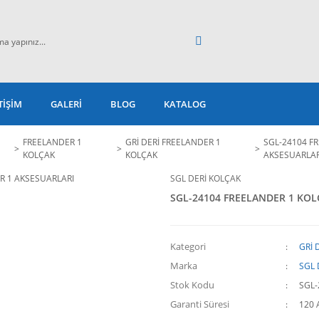
TİŞİM
GALERİ
BLOG
KATALOG
FREELANDER 1
GRİ DERİ FREELANDER 1
SGL-24104 F
KOLÇAK
KOLÇAK
AKSESUARLAR
SGL DERİ KOLÇAK
SGL-24104 FREELANDER 1 KOL
Kategori
GRİ 
Marka
SGL 
Stok Kodu
SGL-
Garanti Süresi
120 